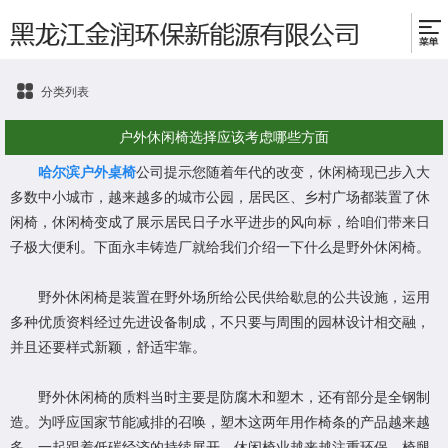
分类列表
户外休闲椅选择应该考虑哪些方面
哈尔滨户外桌椅
公司提示您随着年代的改变，休闲椅现已步入大
多数中小城市，越来越多的城市公园，居民区、乡村广场都装置了休
闲椅，休闲椅变成了展示居民日子水平进步的风向标，给咱们带来日
子极大便利。下面永丰铸造厂就给我们介绍一下什么是野外休闲椅。
野外休闲椅是装置在野外场所给公民供给歇息的公共设施，运用
多种优质资料经过先进设备制成，不只要与周围的园林设计相交融，
并且还要样式新颖，舒适牢靠。
野外休闲椅的质料当时主要是防腐木和塑木，还有部分是全钢制
造。为呼应国家节能减排的召唤，塑木这两年用作椅条的产品越来越
多。一起跟着低碳经济的持续展开，休闲椅业越来越注重环保，椅腿