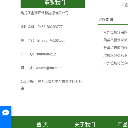
联系我们
垃圾
黑龙江金润环保新能源有限公司
相关新闻：
集团总机：0451-86203777
户外垃圾箱采购
购买不锈钢垃圾
邮 箱： hljjinrun@163.com
分类垃圾箱的作
Q Q：3080696212
垃圾箱分类标识
户外垃圾箱怎么
网 址：www.hljjrhb.com
公司地址：黑龙江省哈尔滨市道里区机场
路
首 页
关于我们
产品