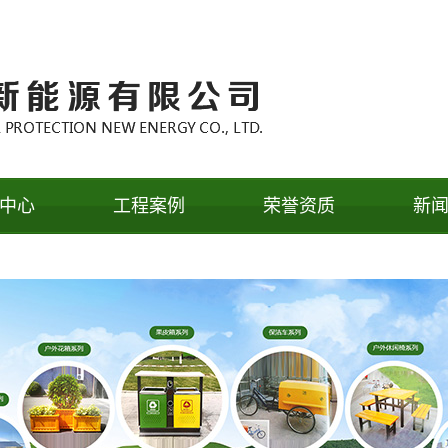
中心
工程案例
荣誉资质
新
箱系列
工程案例
公
车系列
行
闲椅系列
常
箱系列
厕系列
亭系列