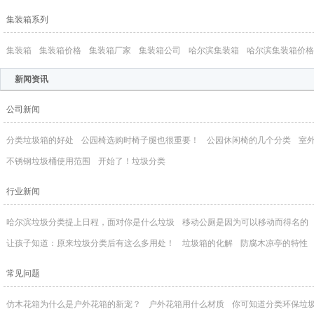
集装箱系列
集装箱
集装箱价格
集装箱厂家
集装箱公司
哈尔滨集装箱
哈尔滨集装箱价格
新闻资讯
公司新闻
分类垃圾箱的好处
公园椅选购时椅子腿也很重要！
公园休闲椅的几个分类
室
不锈钢垃圾桶​使用范围
开始了！垃圾分类
行业新闻
哈尔滨垃圾分类提上日程，面对你是什么垃圾
移动公厕是因为可以移动而得名的
让孩子知道：原来垃圾分类后有这么多用处！
垃圾箱的化解
防腐木凉亭的特性
常见问题
仿木花箱为什么是户外花箱的新宠？
户外花箱用什么材质
你可知道分类环保垃