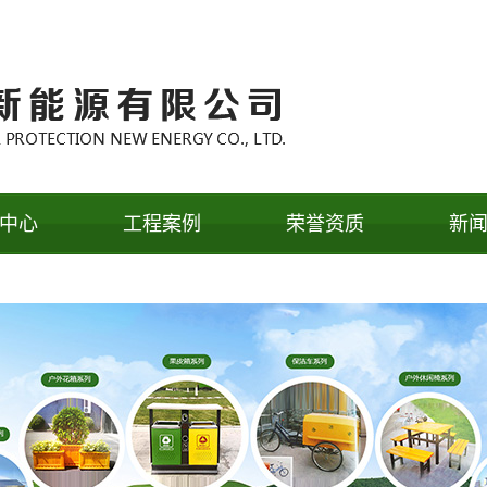
中心
工程案例
荣誉资质
新
箱系列
工程案例
公
车系列
行
闲椅系列
常
箱系列
厕系列
亭系列