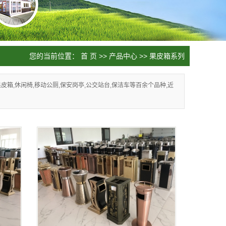
您的当前位置：
首 页
>>
产品中心
>>
果皮箱系列
箱,休闲椅,移动公厕,保安岗亭,公交站台,保洁车等百余个品种,近