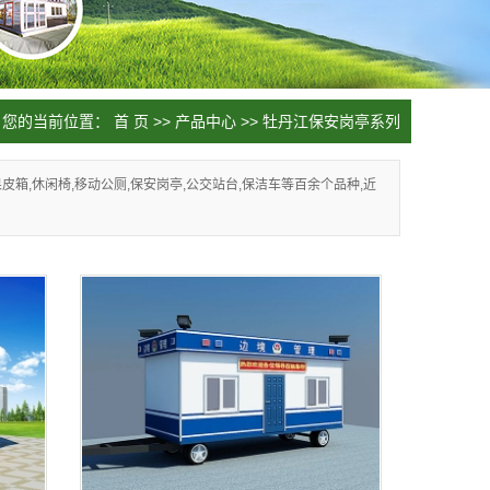
您的当前位置：
首 页
>>
产品中心
>>
牡丹江保安岗亭系列
箱,休闲椅,移动公厕,保安岗亭,公交站台,保洁车等百余个品种,近