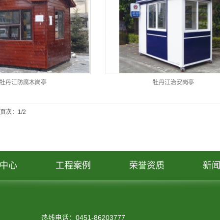
牡丹江防腐木岗亭
牡丹江治安岗亭
页次：1/2
中心
工程案例
荣誉资质
新
热线电话：0451-86203777