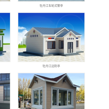
牡丹江车轮式警亭
牡丹江边防亭