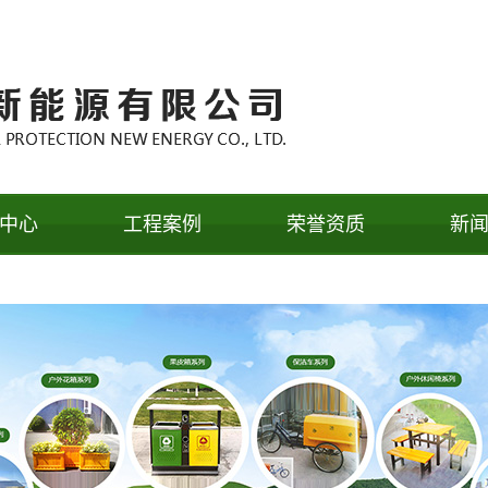
中心
工程案例
荣誉资质
新
皮箱系列
工程案例
公
洁车系列
行
外休闲椅
常
外花箱系
列
动公厕系
列
安岗亭系
列